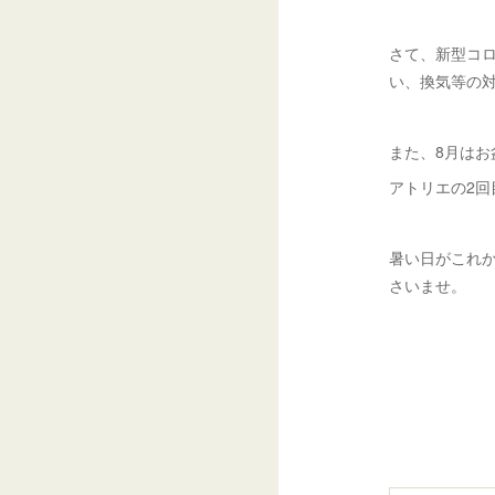
さて、新型コ
い、換気等の
また、8月はお盆
アトリエの2回
暑い日がこれ
さいませ。