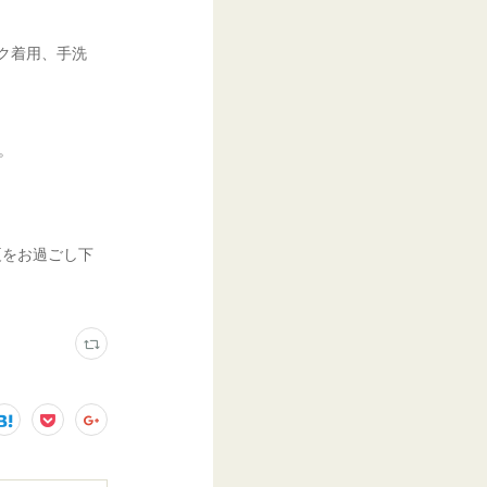
ク着用、手洗
す。
。
夏をお過ごし下